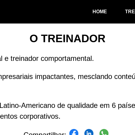
HOME
TRE
Tr
neg
com
O TREINADOR
Tr
saú
al e treinador comportamental.
Tr
edu
mpresariais impactantes, mesclando conte
Tr
seg
trab
 Latino-Americano de qualidade em 6 paí
entos corporativos.
Compartilhar: