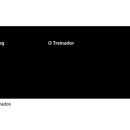
og
O Treinador
rvados