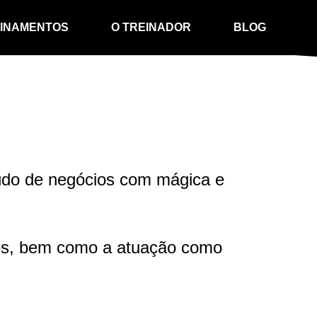
INAMENTOS
O TREINADOR
BLOG
einamentos de
ócios e
portamento
einamentos de
de mental
einamentos de
cação
údo de negócios com mágica e
einamentos de
urança do
alho
ses, bem como a atuação como